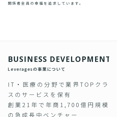
関係者全員の幸福を追求しています。
B
U
S
I
N
E
S
S
D
E
V
E
L
O
P
M
E
N
T
Leveragesの事業について
IT・医療の分野で業界TOPクラ
スのサービスを保有
創業21年で年商1,700億円規模
の急成長中ベンチャー