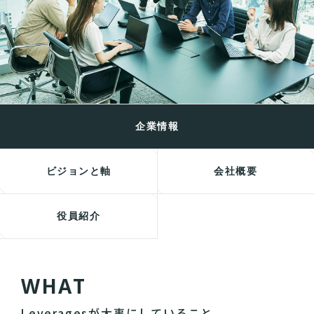
企業情報
ビジョンと軸
会社概要
役員紹介
W
H
A
T
Leveragesが大事にしていること