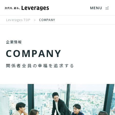
MENU
Leverages TOP
COMPANY
企業情報
C
O
M
P
A
N
Y
関
係
者
全
員
の
幸
福
を
追
求
す
る