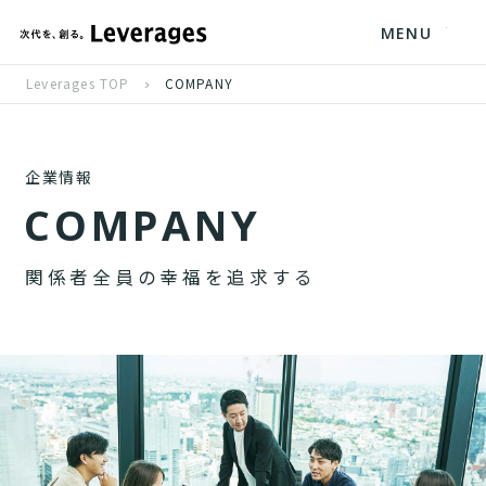
MENU
Leverages TOP
COMPANY
企業情報
C
O
M
P
A
N
Y
関
係
者
全
員
の
幸
福
を
追
求
す
る