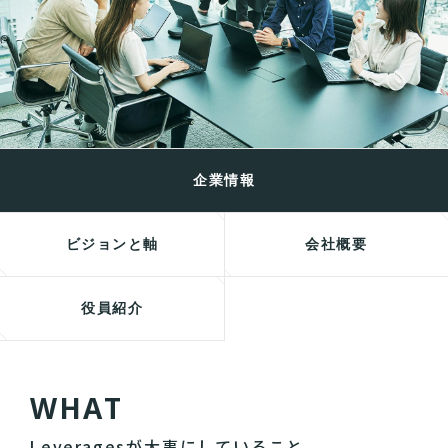
企業情報
ビジョンと軸
会社概要
役員紹介
W
H
A
T
Leveragesが大事にしていること