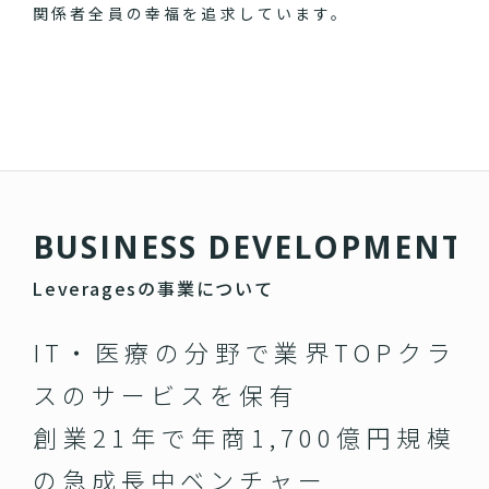
関係者全員の幸福を追求しています。
B
U
S
I
N
E
S
S
D
E
V
E
L
O
P
M
E
N
T
Leveragesの事業について
IT・医療の分野で業界TOPクラ
スのサービスを保有
創業21年で年商1,700億円規模
の急成長中ベンチャー