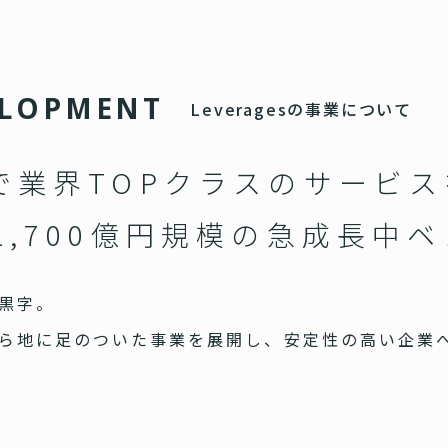
L
O
P
M
E
N
T
Leveragesの事業について
で業界TOPクラスのサービ
1,700億円規模の急成長中
黒字。
ら地に足のついた事業を展開し、安定性の高い企業