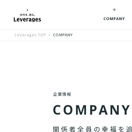
COMPANY
Leverages TOP
COMPANY
企業情報
C
O
M
P
A
N
Y
関
係
者
全
員
の
幸
福
を