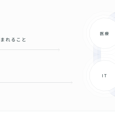
医療
込まれること
と
IT