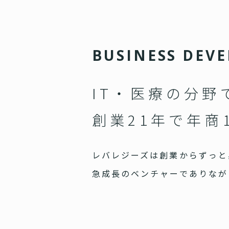
B
U
S
I
N
E
S
S
D
E
V
E
IT・医療の分野
創業21年で年商
レバレジーズは創業からずっと
急成長のベンチャーでありなが