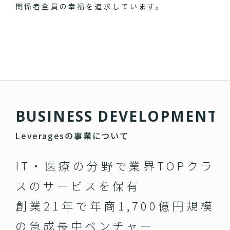
関係者全員の幸福を追求しています。
B
U
S
I
N
E
S
S
D
E
V
E
L
O
P
M
E
N
T
Leveragesの事業について
IT・医療の分野で業界TOPクラ
スのサービスを保有
創業21年で年商1,700億円規模
の急成長中ベンチャー