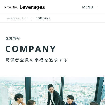
MENU
Leverages TOP
COMPANY
企業情報
C
O
M
P
A
N
Y
関
係
者
全
員
の
幸
福
を
追
求
す
る