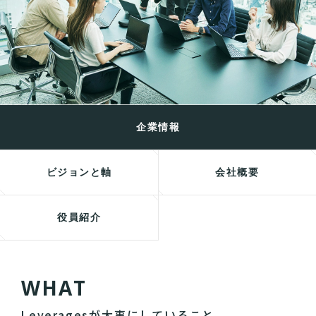
企業情報
ビジョンと軸
会社概要
役員紹介
W
H
A
T
Leveragesが大事にしていること