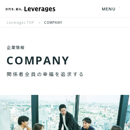
MENU
Leverages TOP
COMPANY
企業情報
C
O
M
P
A
N
Y
関
係
者
全
員
の
幸
福
を
追
求
す
る