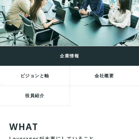
企業情報
ビジョンと軸
会社概要
役員紹介
W
H
A
T
Leveragesが大事にしていること