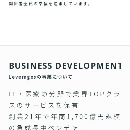
関係者全員の幸福を追求しています。
B
U
S
I
N
E
S
S
D
E
V
E
L
O
P
M
E
N
T
Leveragesの事業について
IT・医療の分野で業界TOPクラ
スのサービスを保有
創業21年で年商1,700億円規模
の急成長中ベンチャー