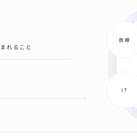
医療
込まれること
と
IT