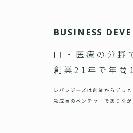
B
U
S
I
N
E
S
S
D
E
V
E
IT・医療の分野
創業21年で年商
レバレジーズは創業からずっと
急成長のベンチャーでありなが