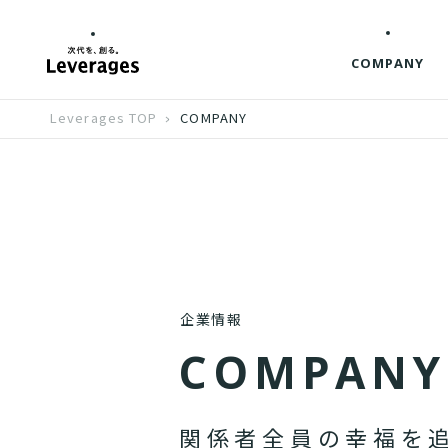
COMPANY
Leverages TOP
COMPANY
企業情報
C
O
M
P
A
N
Y
関
係
者
全
員
の
幸
福
を