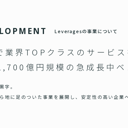
L
O
P
M
E
N
T
Leveragesの事業について
で業界TOPクラスのサービ
1,700億円規模の急成長中
黒字。
ら地に足のついた事業を展開し、安定性の高い企業