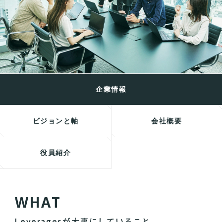
企業情報
ビジョンと軸
会社概要
役員紹介
W
H
A
T
Leveragesが大事にしていること