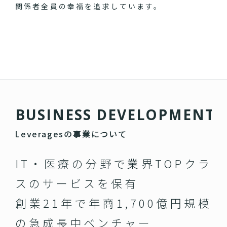
関係者全員の幸福を追求しています。
B
U
S
I
N
E
S
S
D
E
V
E
L
O
P
M
E
N
T
Leveragesの事業について
IT・医療の分野で業界TOPクラ
スのサービスを保有
創業21年で年商1,700億円規模
の急成長中ベンチャー