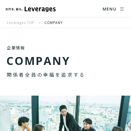
MENU
Leverages TOP
COMPANY
企業情報
C
O
M
P
A
N
Y
関
係
者
全
員
の
幸
福
を
追
求
す
る