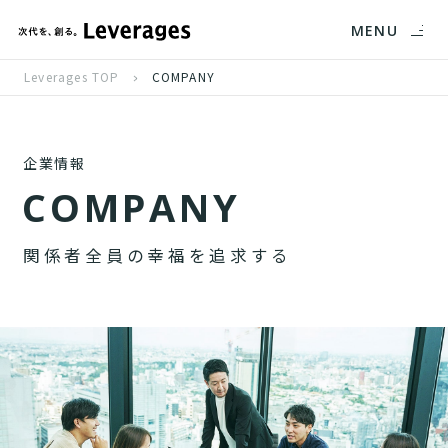
MENU
Leverages TOP
COMPANY
企業情報
C
O
M
P
A
N
Y
関
係
者
全
員
の
幸
福
を
追
求
す
る