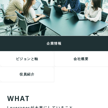
企業情報
ビジョンと軸
会社概要
役員紹介
W
H
A
T
Leveragesが大事にしていること