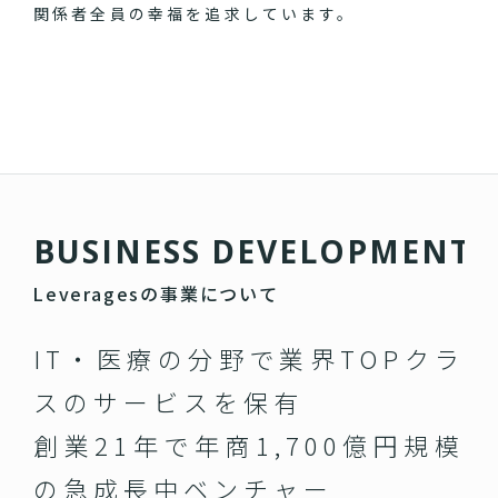
関係者全員の幸福を追求しています。
B
U
S
I
N
E
S
S
D
E
V
E
L
O
P
M
E
N
T
Leveragesの事業について
IT・医療の分野で業界TOPクラ
スのサービスを保有
創業21年で年商1,700億円規模
の急成長中ベンチャー