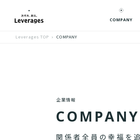
COMPANY
Leverages TOP
COMPANY
企業情報
C
O
M
P
A
N
Y
関
係
者
全
員
の
幸
福
を