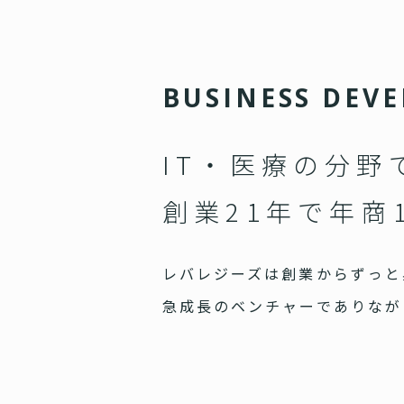
B
U
S
I
N
E
S
S
D
E
V
E
IT・医療の分野
創業21年で年商
レバレジーズは創業からずっと
急成長のベンチャーでありなが