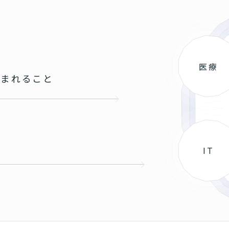
医療
込まれること
と
IT