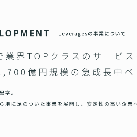
L
O
P
M
E
N
T
Leveragesの事業について
で業界TOPクラスのサービ
1,700億円規模の急成長中
黒字。
ら地に足のついた事業を展開し、安定性の高い企業