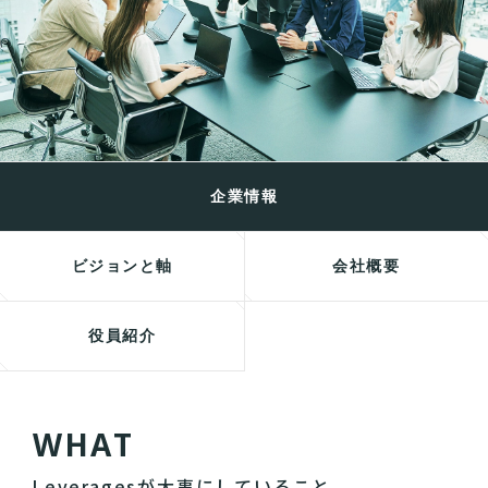
企業情報
ビジョンと軸
会社概要
役員紹介
W
H
A
T
Leveragesが大事にしていること