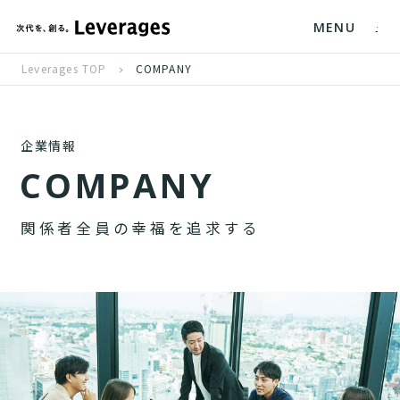
MENU
Leverages TOP
COMPANY
企業情報
C
O
M
P
A
N
Y
関
係
者
全
員
の
幸
福
を
追
求
す
る