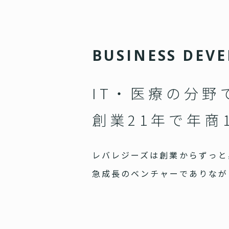
B
U
S
I
N
E
S
S
D
E
V
E
IT・医療の分野
創業21年で年商
レバレジーズは創業からずっと
急成長のベンチャーでありなが