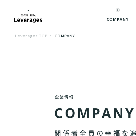
COMPANY
Leverages TOP
COMPANY
企業情報
C
O
M
P
A
N
Y
関
係
者
全
員
の
幸
福
を