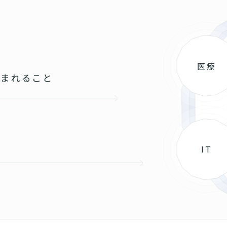
医療
込まれること
と
IT