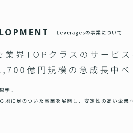
L
O
P
M
E
N
T
Leveragesの事業について
で業界TOPクラスのサービ
1,700億円規模の急成長中
黒字。
ら地に足のついた事業を展開し、安定性の高い企業