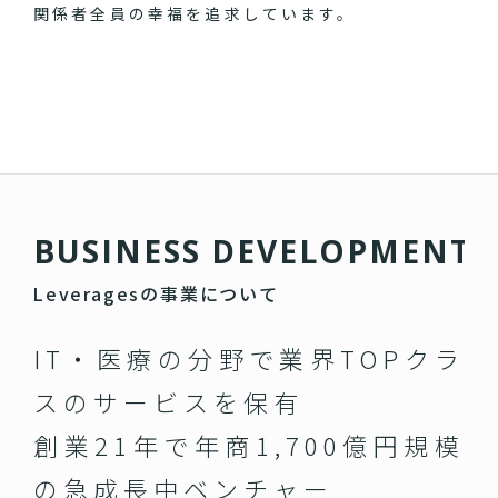
関係者全員の幸福を追求しています。
B
U
S
I
N
E
S
S
D
E
V
E
L
O
P
M
E
N
T
Leveragesの事業について
IT・医療の分野で業界TOPクラ
スのサービスを保有
創業21年で年商1,700億円規模
の急成長中ベンチャー