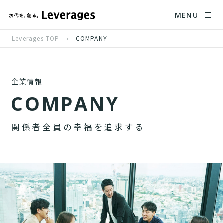
MENU
Leverages TOP
COMPANY
企業情報
C
O
M
P
A
N
Y
関
係
者
全
員
の
幸
福
を
追
求
す
る