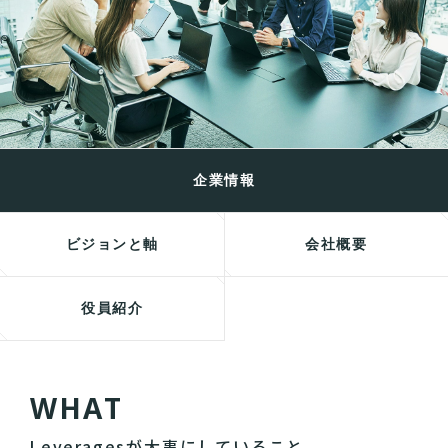
企業情報
ビジョンと軸
会社概要
役員紹介
W
H
A
T
Leveragesが大事にしていること