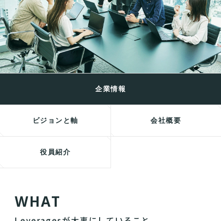
企業情報
ビジョンと軸
会社概要
役員紹介
W
H
A
T
Leveragesが大事にしていること