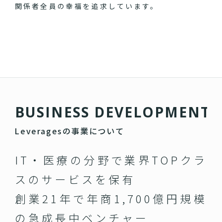
関係者全員の幸福を追求しています。
B
U
S
I
N
E
S
S
D
E
V
E
L
O
P
M
E
N
T
Leveragesの事業について
IT・医療の分野で業界TOPクラ
スのサービスを保有
創業21年で年商1,700億円規模
の急成長中ベンチャー