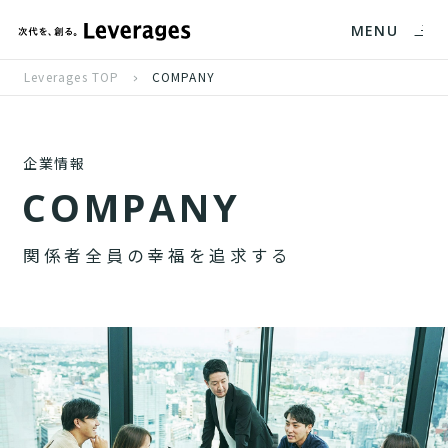
MENU
Leverages TOP
COMPANY
企業情報
C
O
M
P
A
N
Y
関
係
者
全
員
の
幸
福
を
追
求
す
る