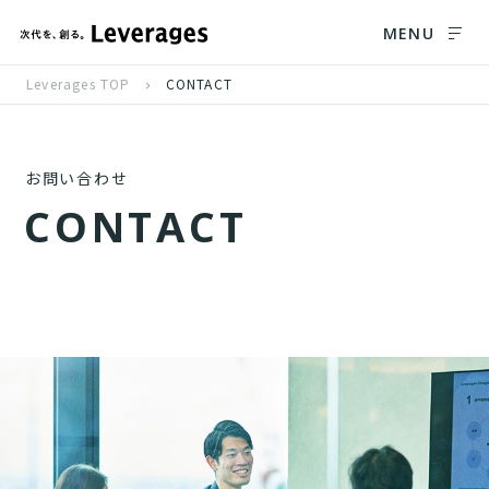
MENU
Leverages TOP
CONTACT
お問い合わせ
C
O
N
T
A
C
T