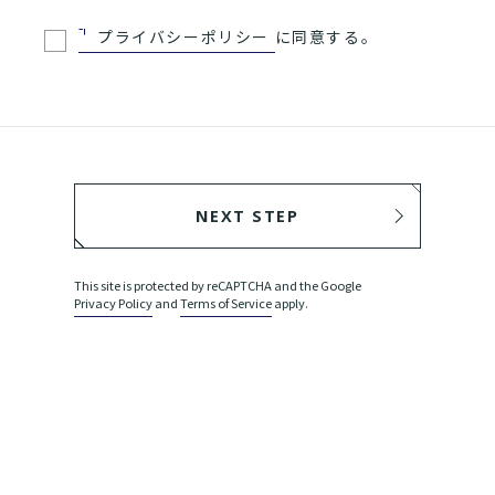
プライバシーポリシー
に同意する。
NEXT STEP
BACK
This site is protected by reCAPTCHA and the Google
Privacy Policy
and
Terms of Service
apply.
SEND