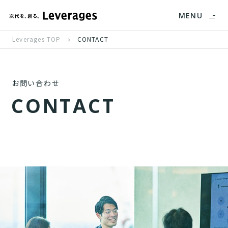
MENU
Leverages TOP
CONTACT
お問い合わせ
C
O
N
T
A
C
T