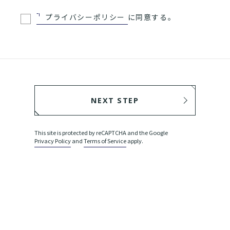
プライバシーポリシー
に同意する。
NEXT STEP
BACK
This site is protected by reCAPTCHA and the Google
Privacy Policy
and
Terms of Service
apply.
SEND