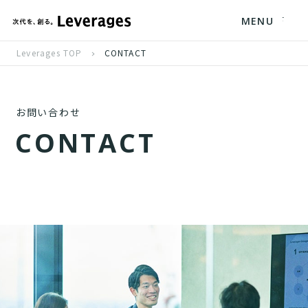
MENU
Leverages TOP
CONTACT
お問い合わせ
C
O
N
T
A
C
T