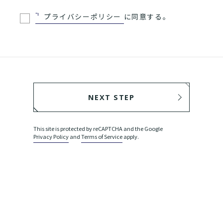
プライバシーポリシー
に同意する。
NEXT STEP
BACK
This site is protected by reCAPTCHA and the Google
Privacy Policy
and
Terms of Service
apply.
SEND