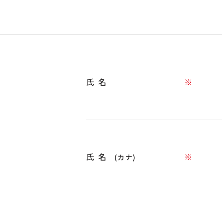
氏名
※
氏名
※
(カナ)