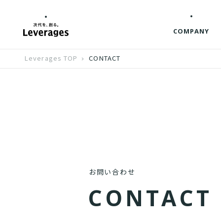
COMPANY
Leverages TOP
CONTACT
お問い合わせ
C
O
N
T
A
C
T