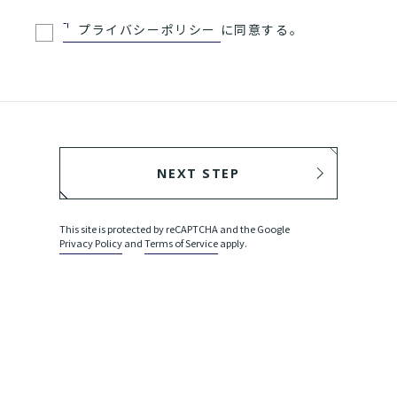
プライバシーポリシー
に同意する。
NEXT STEP
BACK
This site is protected by reCAPTCHA and the Google
Privacy Policy
and
Terms of Service
apply.
SEND