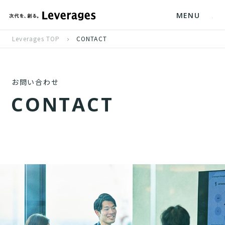
MENU
Leverages TOP
CONTACT
お問い合わせ
C
O
N
T
A
C
T