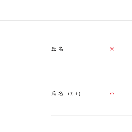
氏名
※
氏名
※
(カナ)