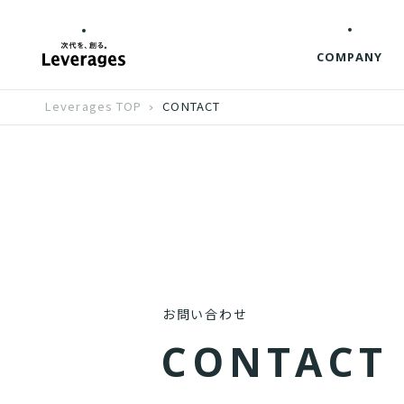
COMPANY
Leverages TOP
CONTACT
お問い合わせ
C
O
N
T
A
C
T