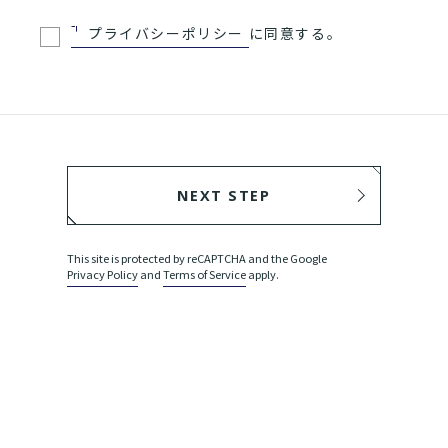
プライバシーポリシー
に同意する。
NEXT STEP
BACK
This site is protected by reCAPTCHA and the Google
Privacy Policy
and
Terms of Service
apply.
SEND