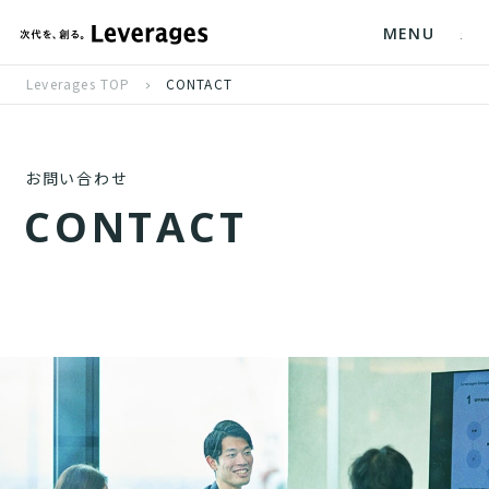
MENU
Leverages TOP
CONTACT
お問い合わせ
C
O
N
T
A
C
T