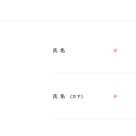
氏名
※
氏名
※
(カナ)