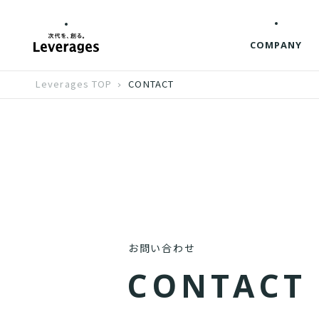
COMPANY
Leverages TOP
CONTACT
お問い合わせ
C
O
N
T
A
C
T