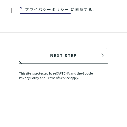
プライバシーポリシー
に同意する。
NEXT STEP
BACK
This site is protected by reCAPTCHA and the Google
Privacy Policy
and
Terms of Service
apply.
SEND