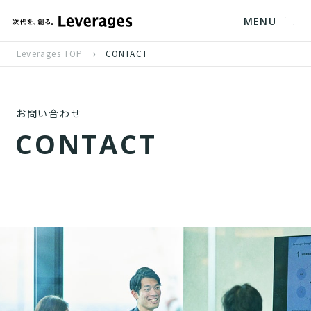
MENU
Leverages TOP
CONTACT
お問い合わせ
C
O
N
T
A
C
T