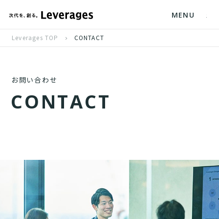
MENU
Leverages TOP
CONTACT
お問い合わせ
C
O
N
T
A
C
T