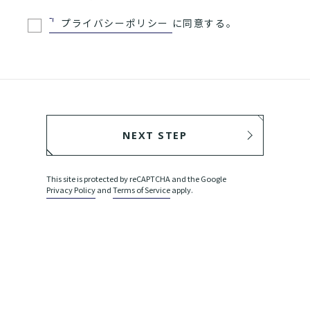
プライバシーポリシー
に同意する。
NEXT STEP
BACK
This site is protected by reCAPTCHA and the Google
Privacy Policy
and
Terms of Service
apply.
SEND