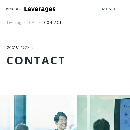
MENU
Leverages TOP
CONTACT
お問い合わせ
C
O
N
T
A
C
T