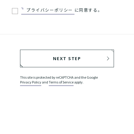
プライバシーポリシー
に同意する。
NEXT STEP
BACK
This site is protected by reCAPTCHA and the Google
Privacy Policy
and
Terms of Service
apply.
SEND