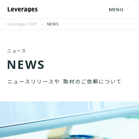
MENU
Leverages TOP
NEWS
ニュース
N
E
W
S
ニ
ュ
ー
ス
リ
リ
ー
ス
や
取
材
の
ご
依
頼
に
つ
い
て