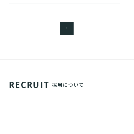
1
R
E
C
R
U
I
T
採用について
レバレジーズの環境は整ってるとは言えず、時に泥