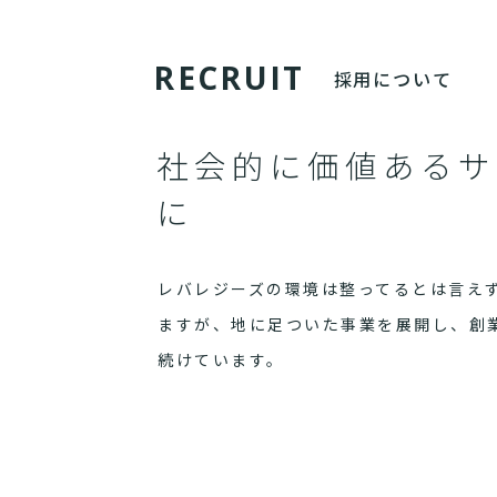
R
E
C
R
U
I
T
採用について
社会的に価値あるサ
に
レバレジーズの環境は整ってるとは言え
ますが、地に足ついた事業を展開し、創
続けています。
まだまだ世界は満ち足りていません。
社会的に価値あるサービスを、誇りある
ぜひ一度弊社に訪れてください。