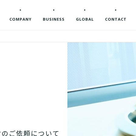
COMPANY
BUSINESS
GLOBAL
CONTACT
材
の
ご
依
頼
に
つ
い
て