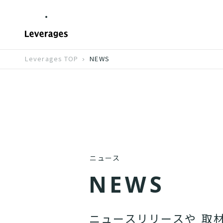
Leverages TOP
NEWS
ニュース
N
E
W
S
ニ
ュ
ー
ス
リ
リ
ー
ス
や
取