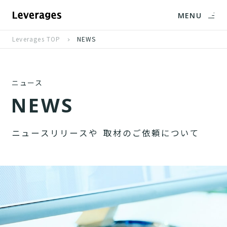
MENU
Leverages TOP
NEWS
ニュース
N
E
W
S
ニ
ュ
ー
ス
リ
リ
ー
ス
や
取
材
の
ご
依
頼
に
つ
い
て