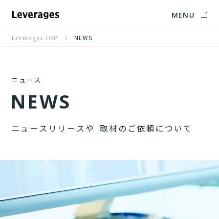
MENU
Leverages TOP
NEWS
ニュース
N
E
W
S
ニ
ュ
ー
ス
リ
リ
ー
ス
や
取
材
の
ご
依
頼
に
つ
い
て