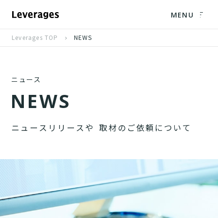
MENU
Leverages TOP
NEWS
ニュース
N
E
W
S
ニ
ュ
ー
ス
リ
リ
ー
ス
や
取
材
の
ご
依
頼
に
つ
い
て