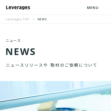
MENU
Leverages TOP
NEWS
ニュース
N
E
W
S
ニ
ュ
ー
ス
リ
リ
ー
ス
や
取
材
の
ご
依
頼
に
つ
い
て