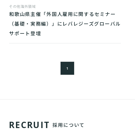
その他
海外領域
和歌山県主催「外国人雇用に関するセミナー
（基礎・実務編）」にレバレジーズグローバル
サポート登壇
1
R
E
C
R
U
I
T
採用について