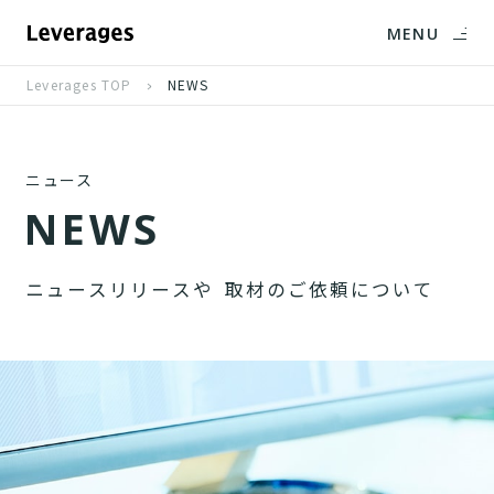
MENU
Leverages TOP
NEWS
ニュース
N
E
W
S
ニ
ュ
ー
ス
リ
リ
ー
ス
や
取
材
の
ご
依
頼
に
つ
い
て