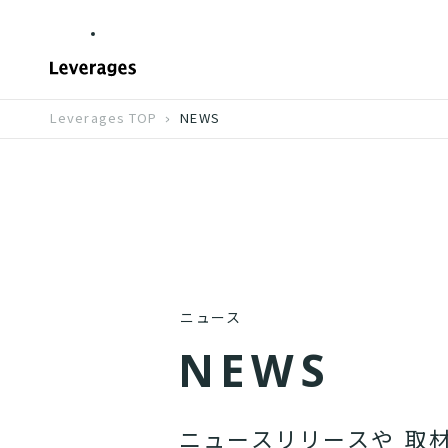
Leverages TOP
NEWS
ニュース
N
E
W
S
ニ
ュ
ー
ス
リ
リ
ー
ス
や
取