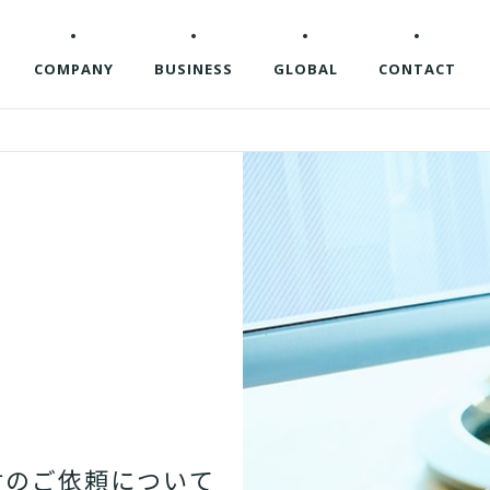
COMPANY
BUSINESS
GLOBAL
CONTACT
材
の
ご
依
頼
に
つ
い
て