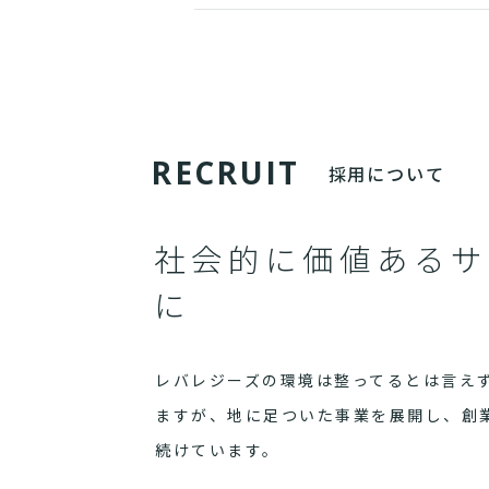
R
E
C
R
U
I
T
採用について
社会的に価値あるサ
に
レバレジーズの環境は整ってるとは言え
ますが、地に足ついた事業を展開し、創
続けています。