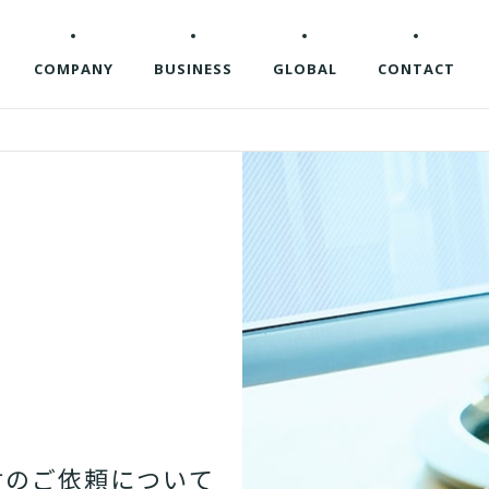
COMPANY
BUSINESS
GLOBAL
CONTACT
材
の
ご
依
頼
に
つ
い
て