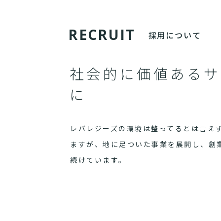
R
E
C
R
U
I
T
採用について
社会的に価値あるサ
に
レバレジーズの環境は整ってるとは言え
ますが、地に足ついた事業を展開し、創
続けています。
まだまだ世界は満ち足りていません。
社会的に価値あるサービスを、誇りある
ぜひ一度弊社に訪れてください。