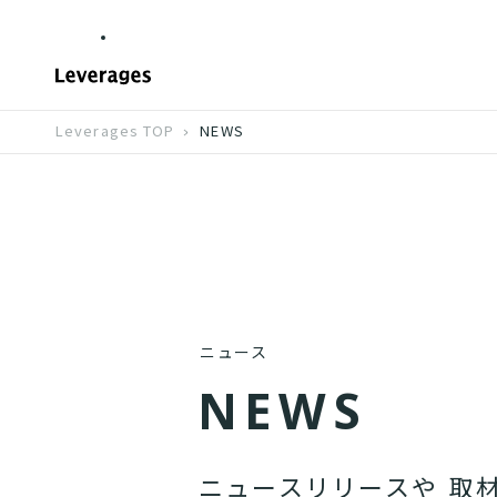
Leverages TOP
NEWS
ニュース
N
E
W
S
ニ
ュ
ー
ス
リ
リ
ー
ス
や
取