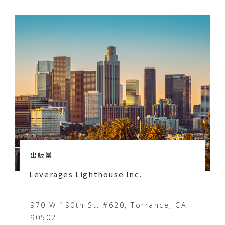
出版業
Leverages Lighthouse Inc.
970 W 190th St. #620, Torrance, CA
90502