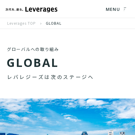
MENU
Leverages TOP
GLOBAL
グローバルへの取り組み
G
L
O
B
A
L
レ
バ
レ
ジ
ー
ズ
は
次
の
ス
テ
ー
ジ
へ