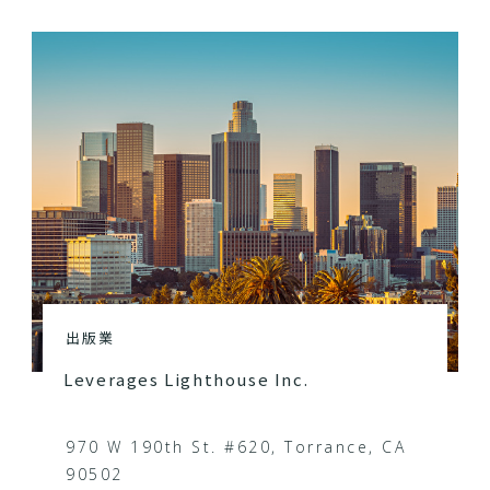
出版業
Leverages Lighthouse Inc.
970 W 190th St. #620, Torrance, CA
90502