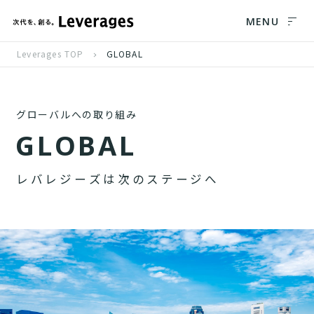
MENU
Leverages TOP
GLOBAL
グローバルへの取り組み
G
L
O
B
A
L
レ
バ
レ
ジ
ー
ズ
は
次
の
ス
テ
ー
ジ
へ