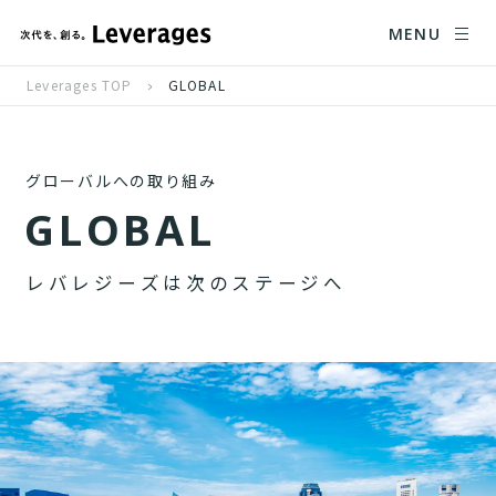
MENU
Leverages TOP
GLOBAL
グローバルへの取り組み
G
L
O
B
A
L
レ
バ
レ
ジ
ー
ズ
は
次
の
ス
テ
ー
ジ
へ