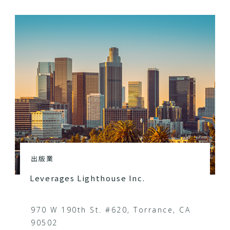
出版業
Leverages Lighthouse Inc.
970 W 190th St. #620, Torrance, CA
90502