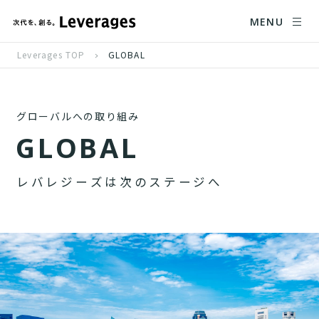
MENU
Leverages TOP
GLOBAL
グローバルへの取り組み
G
L
O
B
A
L
レ
バ
レ
ジ
ー
ズ
は
次
の
ス
テ
ー
ジ
へ