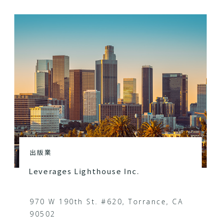
出版業
Leverages Lighthouse Inc.
970 W 190th St. #620, Torrance, CA
90502