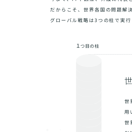
だからこそ、世界各国の問題解
グローバル戦略は3つの柱で実行
１
つ目の柱
世
用
世