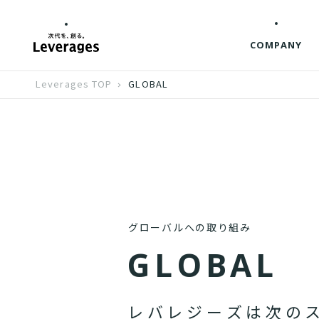
COMPANY
Leverages TOP
GLOBAL
グローバルへの取り組み
G
L
O
B
A
L
レ
バ
レ
ジ
ー
ズ
は
次
の