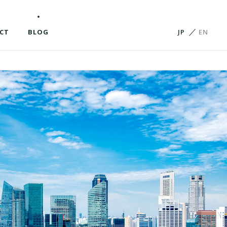
CT
BLOG
JP
EN