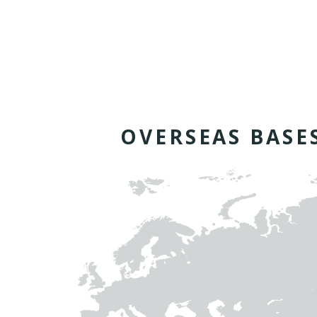
O
V
E
R
S
E
A
S
B
A
S
E