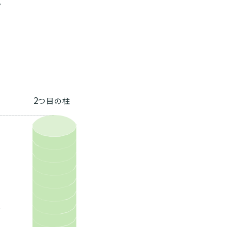
。
2
つ目の柱
、