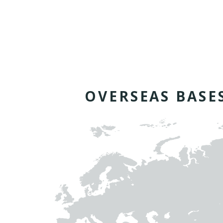
O
V
E
R
S
E
A
S
B
A
S
E