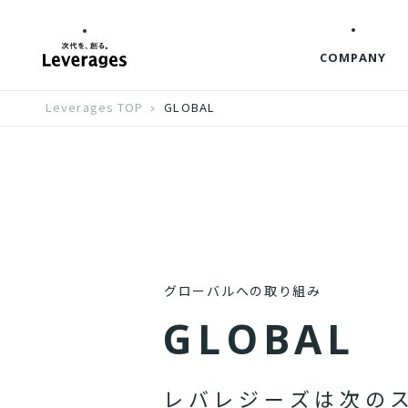
COMPANY
Leverages TOP
GLOBAL
グローバルへの取り組み
G
L
O
B
A
L
レ
バ
レ
ジ
ー
ズ
は
次
の