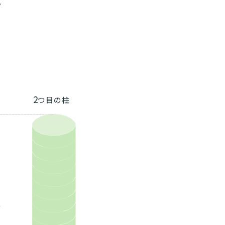
。
2
つ目の柱
、