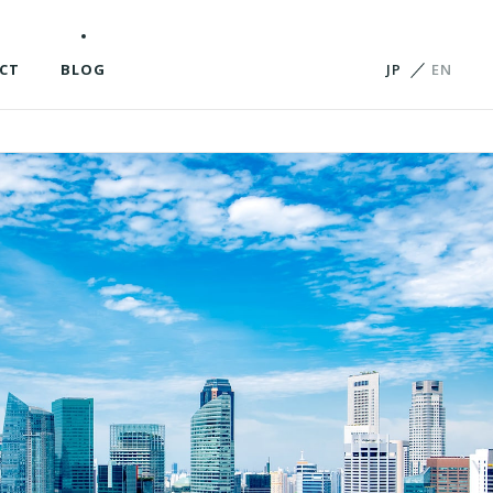
CT
BLOG
JP
EN