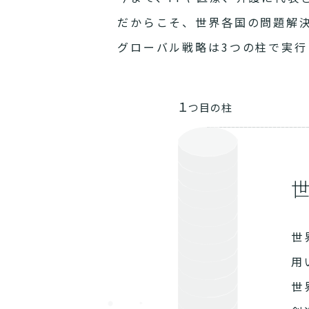
だからこそ、世界各国の問題解
グローバル戦略は3つの柱で実行
１
つ目の柱
世
用
世