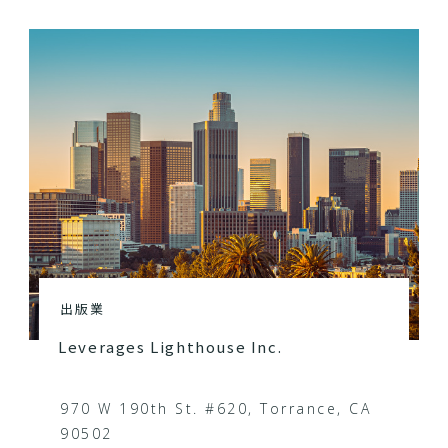
出版業
Leverages Lighthouse Inc.
970 W 190th St. #620, Torrance, CA
90502