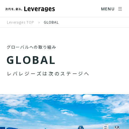
MENU
Leverages TOP
GLOBAL
グローバルへの取り組み
G
L
O
B
A
L
レ
バ
レ
ジ
ー
ズ
は
次
の
ス
テ
ー
ジ
へ