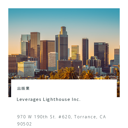
出版業
Leverages Lighthouse Inc.
970 W 190th St. #620, Torrance, CA
90502