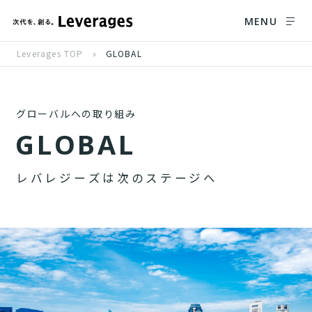
MENU
Leverages TOP
GLOBAL
グローバルへの取り組み
G
L
O
B
A
L
レ
バ
レ
ジ
ー
ズ
は
次
の
ス
テ
ー
ジ
へ