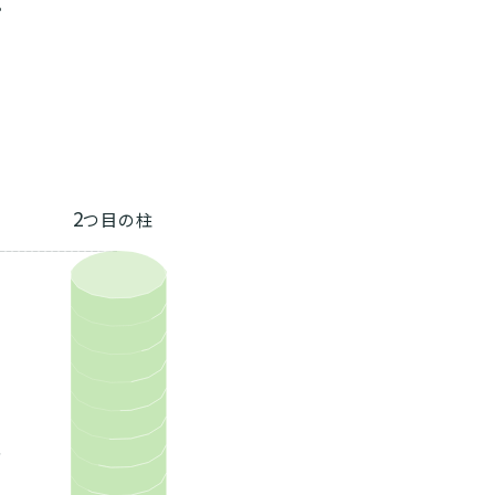
。
2
つ目の柱
、