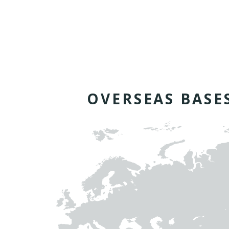
O
V
E
R
S
E
A
S
B
A
S
E