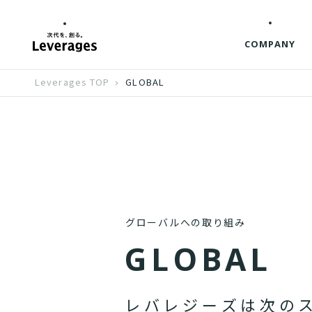
COMPANY
Leverages TOP
GLOBAL
グローバルへの取り組み
G
L
O
B
A
L
レ
バ
レ
ジ
ー
ズ
は
次
の