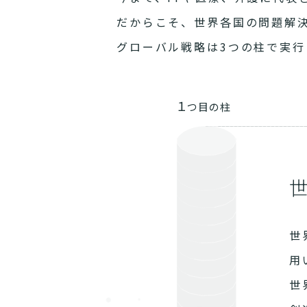
だからこそ、世界各国の問題解
グローバル戦略は3つの柱で実行
１
つ目の柱
世
用
世