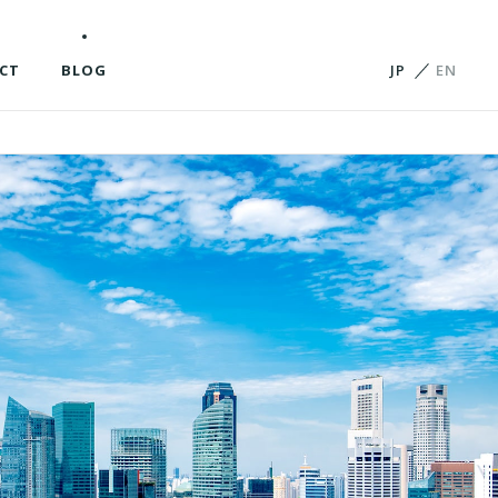
CT
BLOG
JP
EN