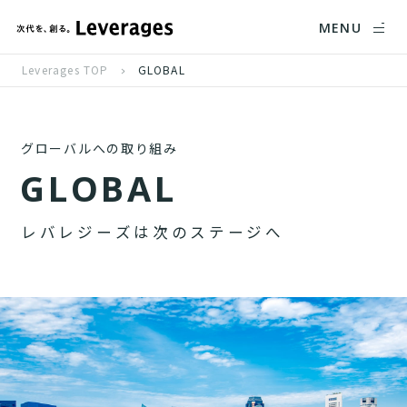
MENU
Leverages TOP
GLOBAL
グローバルへの取り組み
G
L
O
B
A
L
レ
バ
レ
ジ
ー
ズ
は
次
の
ス
テ
ー
ジ
へ