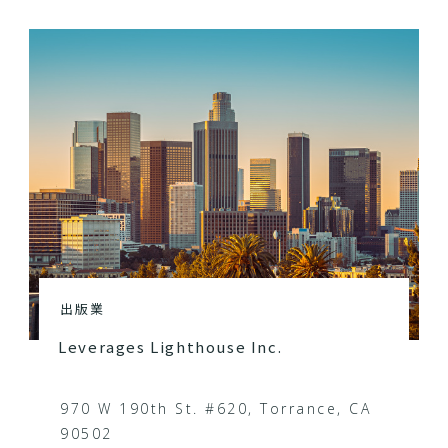
出版業
Leverages Lighthouse Inc.
970 W 190th St. #620, Torrance, CA
90502