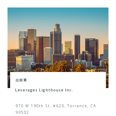
出版業
Leverages Lighthouse Inc.
970 W 190th St. #620, Torrance, CA
90502