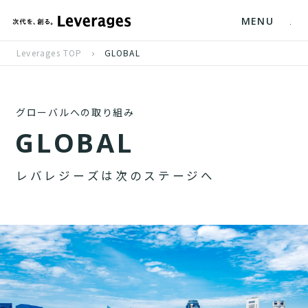
MENU
Leverages TOP
GLOBAL
グローバルへの取り組み
G
L
O
B
A
L
レ
バ
レ
ジ
ー
ズ
は
次
の
ス
テ
ー
ジ
へ