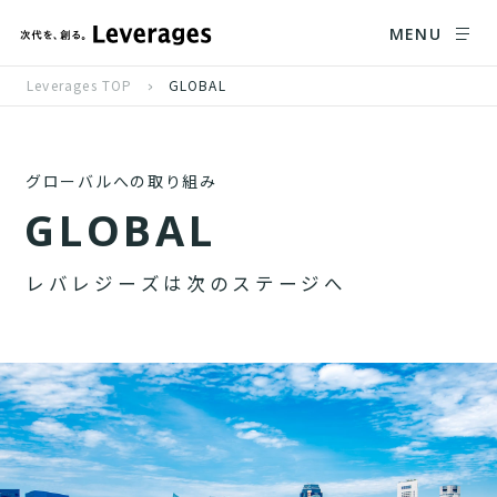
MENU
Leverages TOP
GLOBAL
グローバルへの取り組み
G
L
O
B
A
L
レ
バ
レ
ジ
ー
ズ
は
次
の
ス
テ
ー
ジ
へ