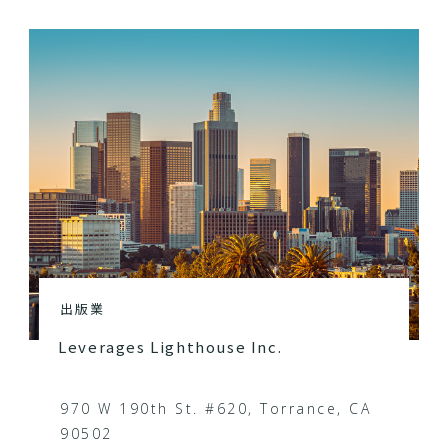
出版業
Leverages Lighthouse Inc.
970 W 190th St. #620, Torrance, CA
90502