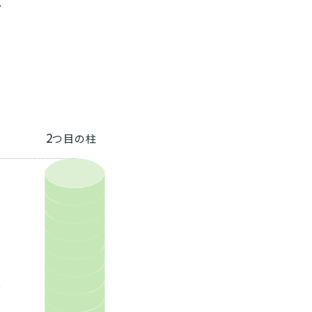
。
2
つ目の柱
、