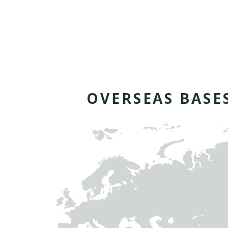
O
V
E
R
S
E
A
S
B
A
S
E