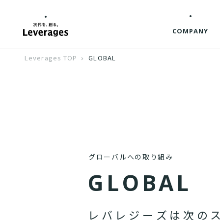
COMPANY
Leverages TOP
GLOBAL
グローバルへの取り組み
G
L
O
B
A
L
レ
バ
レ
ジ
ー
ズ
は
次
の