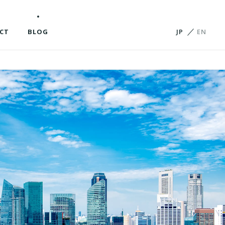
CT
BLOG
JP
EN