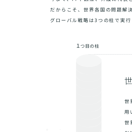
だからこそ、世界各国の問題解
グローバル戦略は3つの柱で実行
１
つ目の柱
世
用
世