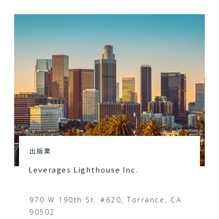
出版業
Leverages Lighthouse Inc.
970 W 190th St. #620, Torrance, CA
90502