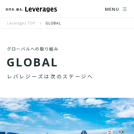
MENU
Leverages TOP
GLOBAL
グローバルへの取り組み
G
L
O
B
A
L
レ
バ
レ
ジ
ー
ズ
は
次
の
ス
テ
ー
ジ
へ