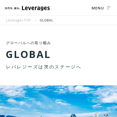
MENU
Leverages TOP
GLOBAL
グローバルへの取り組み
G
L
O
B
A
L
レ
バ
レ
ジ
ー
ズ
は
次
の
ス
テ
ー
ジ
へ