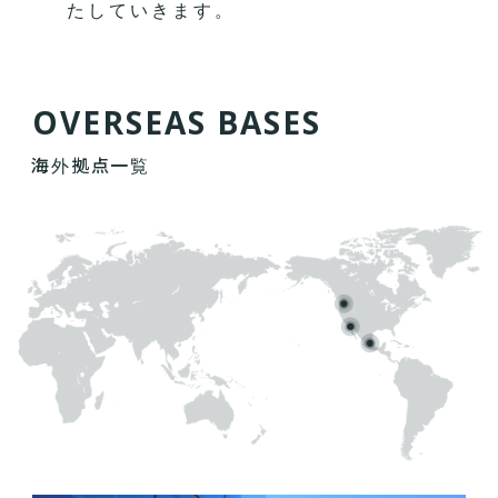
たしていきます。
O
V
E
R
S
E
A
S
B
A
S
E
S
海外拠点一覧