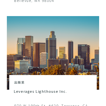
Bellevue, WA 98004
出版業
Leverages Lighthouse Inc.
970 W 190th St. #620, Torrance, CA