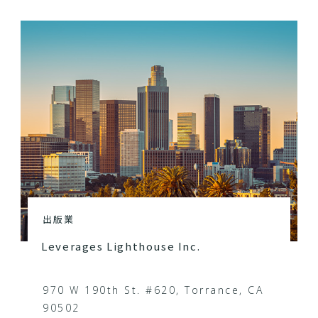
出版業
Leverages Lighthouse Inc.
970 W 190th St. #620, Torrance, CA
90502