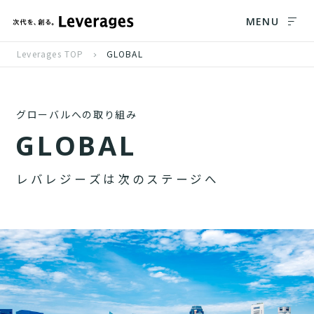
MENU
Leverages TOP
GLOBAL
グローバルへの取り組み
G
L
O
B
A
L
レ
バ
レ
ジ
ー
ズ
は
次
の
ス
テ
ー
ジ
へ