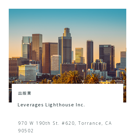
出版業
Leverages Lighthouse Inc.
970 W 190th St. #620, Torrance, CA
90502