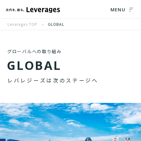
MENU
Leverages TOP
GLOBAL
グローバルへの取り組み
G
L
O
B
A
L
レ
バ
レ
ジ
ー
ズ
は
次
の
ス
テ
ー
ジ
へ